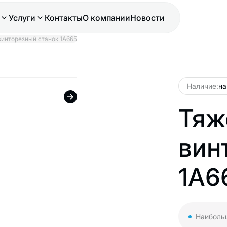
Услуги
Контакты
О компании
Новости
инторезный станок 1А665
Наличие:
на
Тяж
вин
1А6
Наибольш