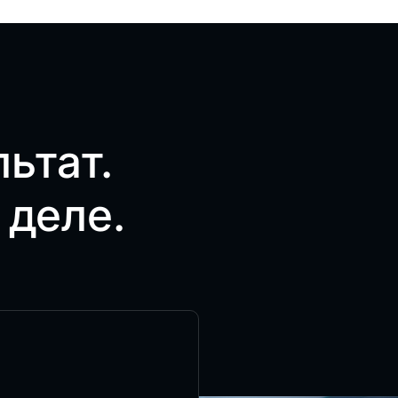
ьтат.
 деле.