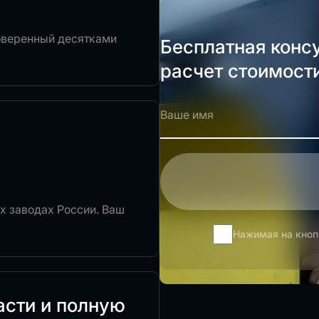
роверенный десятками
Бесплатная конс
расчет стоимост
х заводах России. Ваш
Нажимая на кноп
асти и полную