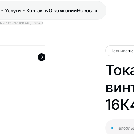
Услуги
Контакты
О компании
Новости
ый станок 16К40 / 16Р40
Наличие:
на
Ток
вин
16К
Наибольш