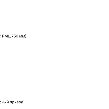
с РМЦ 750 мм)
рный привод)