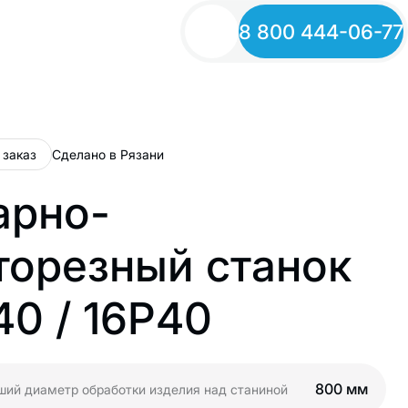
8 800 444-06-77
 заказ
Сделано в Рязани
арно-
торезный станок
40 / 16Р40
800 мм
ий диаметр обработки изделия над станиной