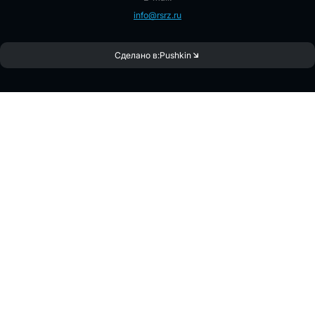
info@rsrz.ru
Сделано в:
Pushkin